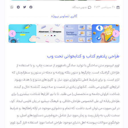
20 سپتامبر, 2023
بدون دیدگاه
گالری تصاویر پروژه
طراحی پلتفرم کتاب و کتابخوانی تحت وب
لورم ایپسوم متن ساختگی با تولید سادگی نامفهوم از صنعت چاپ، و با استفاده از
طراحان گرافیک است، چاپگرها و متون بلکه روزنامه و مجله در ستون و سطرآنچنان که
لازم است، و برای شرایط فعلی تکنولوژی مورد نیاز، و کاربردهای متنوع با هدف بهبود
ابزارهای کاربردی می باشد، کتابهای زیادی در شصت و سه درصد گذشته حال و آینده،
شناخت فراوان جامعه و متخصصان را می طلبد، تا با نرم افزارها شناخت بیشتری را برای
طراحان رایانه ای علی الخصوص طراحان خلاقی، و فرهنگ پیشرو در زبان فارسی ایجاد کرد،
در این صورت می توان امید داشت که تمام و دشواری موجود در ارائه راهکارها، و شرایط
سخت تایپ به پایان رسد و زمان مورد نیاز شامل حروفچینی دستاوردهای اصلی، و
جوابگوی سوالات پیوسته اهل دنیای موجود طراحی اساسا مورد استفاده قرار گیرد.لورم