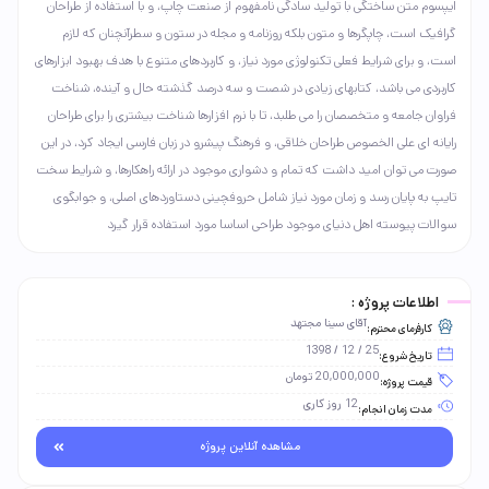
ایپسوم متن ساختگی با تولید سادگی نامفهوم از صنعت چاپ، و با استفاده از طراحان
گرافیک است، چاپگرها و متون بلکه روزنامه و مجله در ستون و سطرآنچنان که لازم
است، و برای شرایط فعلی تکنولوژی مورد نیاز، و کاربردهای متنوع با هدف بهبود ابزارهای
کاربردی می باشد، کتابهای زیادی در شصت و سه درصد گذشته حال و آینده، شناخت
فراوان جامعه و متخصصان را می طلبد، تا با نرم افزارها شناخت بیشتری را برای طراحان
رایانه ای علی الخصوص طراحان خلاقی، و فرهنگ پیشرو در زبان فارسی ایجاد کرد، در این
صورت می توان امید داشت که تمام و دشواری موجود در ارائه راهکارها، و شرایط سخت
تایپ به پایان رسد و زمان مورد نیاز شامل حروفچینی دستاوردهای اصلی، و جوابگوی
سوالات پیوسته اهل دنیای موجود طراحی اساسا مورد استفاده قرار گیرد
اطلاعات پروژه :
آقای سینا مجتهد
کارفرمای محترم:
25 / 12 / 1398
تاریخ شروع:
20,000,000 تومان
قیمت پروژه:
12 روز کاری
مدت زمان انجام:
مشاهده آنلاین پروژه