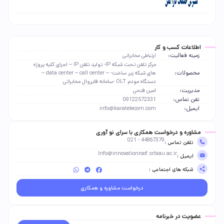
اطلاعات کسب و کار
زمینه فعالیت:
ارتباطی مخابراتی
مرکز تلفن تحت شبکه IP- تولید تلفن IP – اجرای کلیه پروژه
محصولات:
های شبکه زیر ساخت- – data center – call center –
دستگاه مودم OLT -سامانه فایروال مخابراتی
مدیریت:
امین فتحی
تفن تماس:
09122572331
ایمیل:
info@karatelecom.com
مشاوره و درخواست همکاری با سرای نو آوری
44867379 - 021
تلفن تماس :
Info@innovationroof.srbiau.ac.ir
ایمیل :
شبکه های اجتماعی :
درخواست مشاوره و همکاری
عضویت در خبرنامه