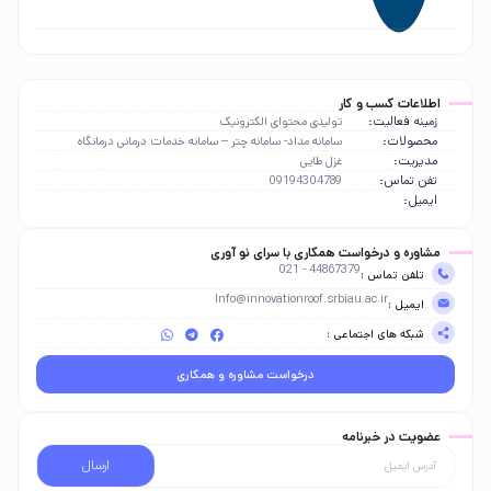
اطلاعات کسب و کار
زمینه فعالیت:
تولیدی محتوای الکترونیک
محصولات:
سامانه مداد- سامانه چتر – سامانه خدمات درمانی درمانگاه
مدیریت:
غزل طایی
تفن تماس:
09194304789
ایمیل:
مشاوره و درخواست همکاری با سرای نو آوری
44867379 - 021
تلفن تماس :
Info@innovationroof.srbiau.ac.ir
ایمیل :
شبکه های اجتماعی :
درخواست مشاوره و همکاری
عضویت در خبرنامه
ارسال