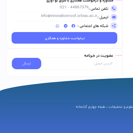
مشاوره و درخواست همکاری با سرای نو آوری
44867379 - 021
تلفن تماس :
Info@innovationroof.srbiau.ac.ir
ایمیل :
شبکه های اجتماعی :
درخواست مشاوره و همکاری
عضویت در خبرنامه
ارسال
 علوم و تحقیقات ، طبقه چهارم کتابخانه