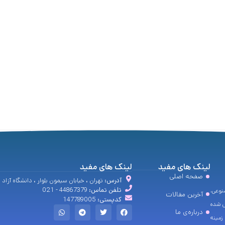
لینک های مفید
لینک های مفید
صفحه اصلی
آدرس:
تهران ، خیابان سیمون بلوار ، دانشگاه آزاد
تلفن تماس:
44867379 - 021
نوعی،
آخرین مقالات
کدپستی:
147789005
س شده
درباره‌ی ما
زمینه