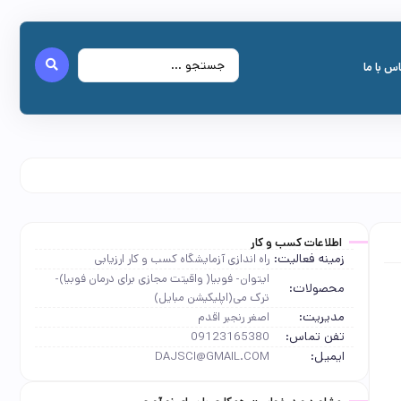
س با ما
اطلاعات کسب و کار
زمینه فعالیت:
راه اندازی آزمایشگاه کسب و کار ارزیابی
ایتوان- فوبیا( واقیتت مجازی برای درمان فوبیا)-
محصولات:
ترک می(اپلیکیشن مبایل)
مدیریت:
اصغر رنجبر اقدم
تفن تماس:
09123165380
ایمیل:
DAJSCI@GMAIL.COM